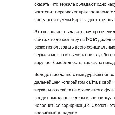
сказать, что зеркала обладают одно на
изготовит перерасчет предполагаемого
счету всей суммы бирюса достаточно ав
Это позволяет выдавать на-гора очеви
сайте, что делает игру на 1xbet доход
резко использовать всего официальные
зеркала можно возыметь при службы по
заручает безобидность, так как на нен
Вследствие данного имя дураков нет во 
дальнейшем копирайтом сайта в свой ч
зеркального сайта не отделяется с фун
вводит выгаданные деньги впервинку, 
исполниться верификацию. Сделать это
аварийный владение.