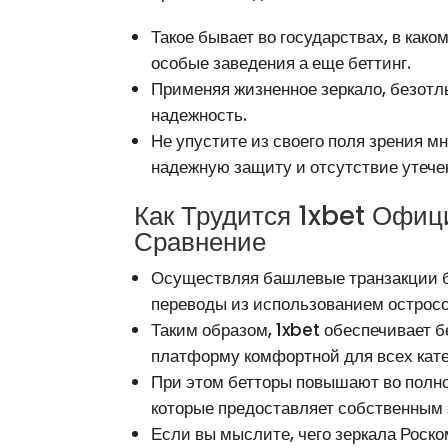
Такое бывает во государствах, в как
особые заведения а еще беттинг.
Применяя жизненное зеркало, безотл
надежность.
Не упустите из своего поля зрения м
надежную защиту и отсутствие утече
Как Трудится 1xbet Офиц
Сравнение
Осуществляя башлевые транзакции б
переводы из использованием остросо
Таким образом, 1xbet обеспечивает б
платформу комфортной для всех кате
При этом бетторы повышают во полно
которые предоставляет собственным з
Если вы мыслите, чего зеркала Роско