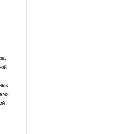
ов.
кой
ьных
ремя
мой