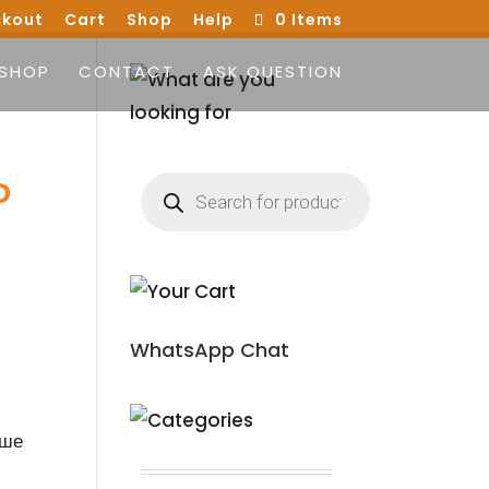
kout
Cart
Shop
Help
0 Items
SHOP
CONTACT
ASK QUESTION
Ь
Products
search
WhatsApp Chat
ыше