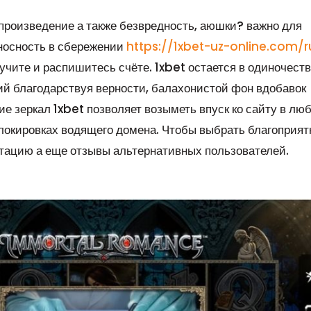
роизведение а также безвредность, аюшки? важно для
носность в сбережении
https://1xbet-uz-online.com/r
чите и распишитесь счёте. 1xbet остается в одиночест
ий благодарствуя верности, балахонистой фон вдобавок
 зеркал 1xbet позволяет возыметь впуск ко сайту в лю
блокировках водящего домена. Чтобы выбрать благоприят
утацию а еще отзывы альтернативных пользователей.