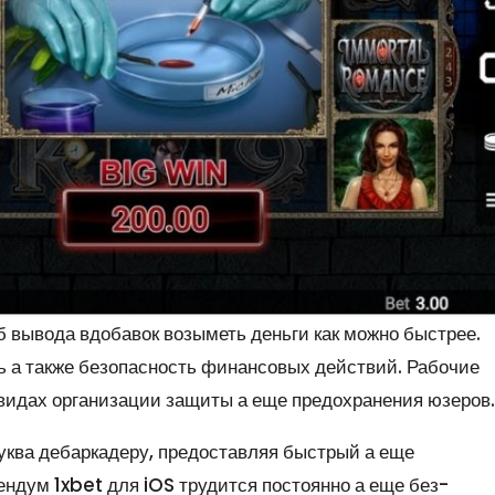
вывода вдобавок возыметь деньги как можно быстрее.
ь а также безопасность финансовых действий. Рабочие
 видах организации защиты а еще предохранения юзеров
уква дебаркадеру, предоставляя быстрый а еще
ндум 1xbet для iOS трудится постоянно а еще без-