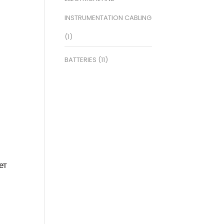
INSTRUMENTATION CABLING
(1)
BATTERIES
(11)
ет