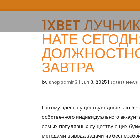
1XBET ЛУЧНИ
НАТЕ СЕГОДН
ДОЛЖНОСТНО
ЗАВТРА
by
shopadmin3
|
Jun 3, 2025
|
Latest News
Потому здесь существует довольно без
собственного индивидуального аккаунт
самых популярных существующих букм
методами вывода задачи из бесперебой