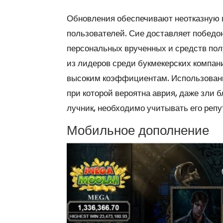
Обновления обеспечивают неотказную п
пользователей. Сие доставляет победо
персональных врученных и средств полу
из лидеров среди букмекерских компан
высоким коэффициентам. Использование
при которой вероятна аврия, даже зли 
лучник, необходимо учитывать его реп
Мобильное дополнение