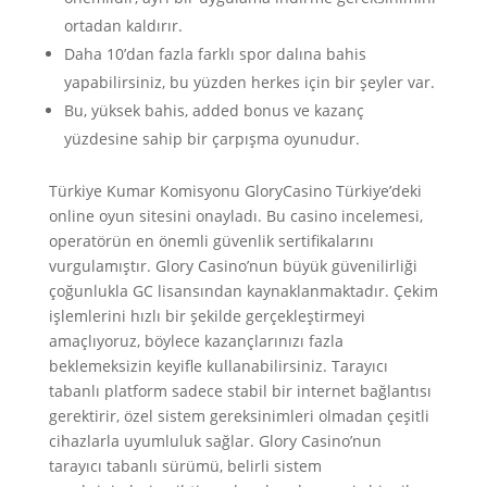
ortadan kaldırır.
Daha 10’dan fazla farklı spor dalına bahis
yapabilirsiniz, bu yüzden herkes için bir şeyler var.
Bu, yüksek bahis, added bonus ve kazanç
yüzdesine sahip bir çarpışma oyunudur.
Türkiye Kumar Komisyonu GloryCasino Türkiye’deki
online oyun sitesini onayladı. Bu casino incelemesi,
operatörün en önemli güvenlik sertifikalarını
vurgulamıştır. Glory Casino’nun büyük güvenilirliği
çoğunlukla GC lisansından kaynaklanmaktadır. Çekim
işlemlerini hızlı bir şekilde gerçekleştirmeyi
amaçlıyoruz, böylece kazançlarınızı fazla
beklemeksizin keyifle kullanabilirsiniz. Tarayıcı
tabanlı platform sadece stabil bir internet bağlantısı
gerektirir, özel sistem gereksinimleri olmadan çeşitli
cihazlarla uyumluluk sağlar. Glory Casino’nun
tarayıcı tabanlı sürümü, belirli sistem