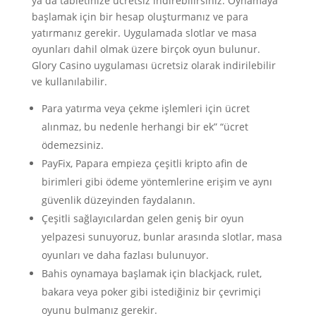
ya da tabletinize ücretsiz indirebilirsiniz. Oynamaya
başlamak için bir hesap oluşturmanız ve para
yatırmanız gerekir. Uygulamada slotlar ve masa
oyunları dahil olmak üzere birçok oyun bulunur.
Glory Casino uygulaması ücretsiz olarak indirilebilir
ve kullanılabilir.
Para yatırma veya çekme işlemleri için ücret
alınmaz, bu nedenle herhangi bir ek” “ücret
ödemezsiniz.
PayFix, Papara empieza çeşitli kripto afin de
birimleri gibi ödeme yöntemlerine erişim ve aynı
güvenlik düzeyinden faydalanın.
Çeşitli sağlayıcılardan gelen geniş bir oyun
yelpazesi sunuyoruz, bunlar arasında slotlar, masa
oyunları ve daha fazlası bulunuyor.
Bahis oynamaya başlamak için blackjack, rulet,
bakara veya poker gibi istediğiniz bir çevrimiçi
oyunu bulmanız gerekir.