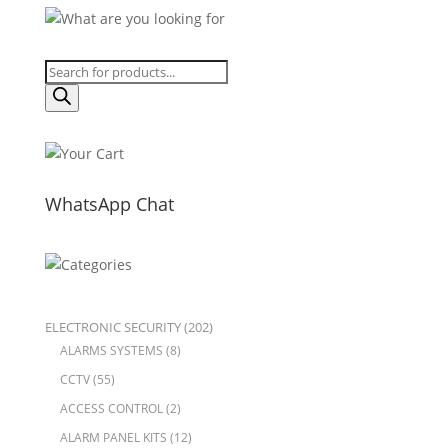
Products
search
WhatsApp Chat
ELECTRONIC SECURITY
(202)
ALARMS SYSTEMS
(8)
CCTV
(55)
ACCESS CONTROL
(2)
ALARM PANEL KITS
(12)