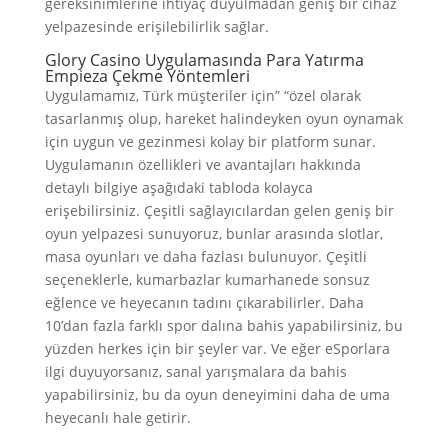
gereksinimlerine ihtiyaç duyulmadan geniş bir cihaz
yelpazesinde erişilebilirlik sağlar.
Glory Casino Uygulamasında Para Yatırma
Empieza Çekme Yöntemleri
Uygulamamız, Türk müşteriler için” “özel olarak
tasarlanmış olup, hareket halindeyken oyun oynamak
için uygun ve gezinmesi kolay bir platform sunar.
Uygulamanın özellikleri ve avantajları hakkında
detaylı bilgiye aşağıdaki tabloda kolayca
erişebilirsiniz. Çeşitli sağlayıcılardan gelen geniş bir
oyun yelpazesi sunuyoruz, bunlar arasında slotlar,
masa oyunları ve daha fazlası bulunuyor. Çeşitli
seçeneklerle, kumarbazlar kumarhanede sonsuz
eğlence ve heyecanın tadını çıkarabilirler. Daha
10’dan fazla farklı spor dalına bahis yapabilirsiniz, bu
yüzden herkes için bir şeyler var. Ve eğer eSporlara
ilgi duyuyorsanız, sanal yarışmalara da bahis
yapabilirsiniz, bu da oyun deneyimini daha de uma
heyecanlı hale getirir.