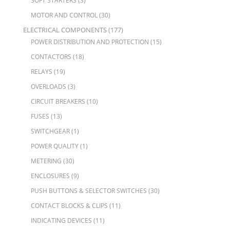
SOFT STARTERS
(3)
MOTOR AND CONTROL
(30)
ELECTRICAL COMPONENTS
(177)
POWER DISTRIBUTION AND PROTECTION
(15)
CONTACTORS
(18)
RELAYS
(19)
OVERLOADS
(3)
CIRCUIT BREAKERS
(10)
FUSES
(13)
SWITCHGEAR
(1)
POWER QUALITY
(1)
METERING
(30)
ENCLOSURES
(9)
PUSH BUTTONS & SELECTOR SWITCHES
(30)
CONTACT BLOCKS & CLIPS
(11)
INDICATING DEVICES
(11)