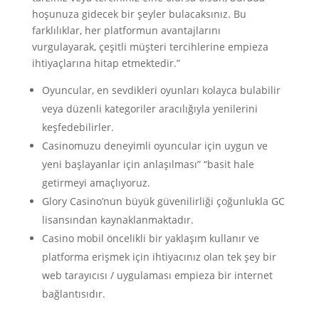
hoşunuza gidecek bir şeyler bulacaksınız. Bu
farklılıklar, her platformun avantajlarını
vurgulayarak, çeşitli müşteri tercihlerine empieza
ihtiyaçlarına hitap etmektedir.”
Oyuncular, en sevdikleri oyunları kolayca bulabilir
veya düzenli kategoriler aracılığıyla yenilerini
keşfedebilirler.
Casinomuzu deneyimli oyuncular için uygun ve
yeni başlayanlar için anlaşılması” “basit hale
getirmeyi amaçlıyoruz.
Glory Casino’nun büyük güvenilirliği çoğunlukla GC
lisansından kaynaklanmaktadır.
Casino mobil öncelikli bir yaklaşım kullanır ve
platforma erişmek için ihtiyacınız olan tek şey bir
web tarayıcısı / uygulaması empieza bir internet
bağlantısıdır.