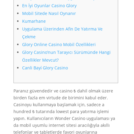
En İyi Oyunlar Casino Glory
Mobil Sitede Nasıl Oynanır
Kumarhane
Uygulama Üzerinden Afin De Yatırma Ve
Çekme
Glory Online Casino Mobil Özellikleri
Glory Casino’nun Tarayıcı Sürümünde Hangi
Özellikler Mevcut?
Canli Bayi̇ Glory Casino
Paranız güvendedir ve casino ₺ dahil olmak üzere
birden fazla em virtude de birimini kabul eder.
Casinoyu kullanmaya başlamak için, sadece a
hundred ₺ tutarında lowest para yatırma işlemi
yapın. Kullanıcıların Wonder Casino uygulaması ya
da mobil uyumlu internet sitesi aracılığıyla akıllı
telefonlar ve tabletlerde favori oyunlarına