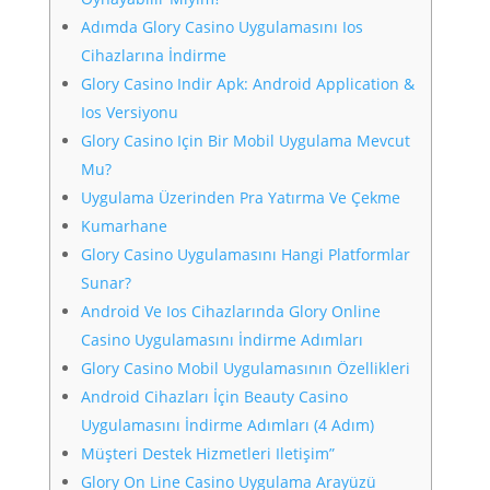
Adımda Glory Casino Uygulamasını Ios
Cihazlarına İndirme
Glory Casino Indir Apk: Android Application &
Ios Versiyonu
Glory Casino Için Bir Mobil Uygulama Mevcut
Mu?
Uygulama Üzerinden Pra Yatırma Ve Çekme
Kumarhane
Glory Casino Uygulamasını Hangi Platformlar
Sunar?
Android Ve Ios Cihazlarında Glory Online
Casino Uygulamasını İndirme Adımları
Glory Casino Mobil Uygulamasının Özellikleri
Android Cihazları İçin Beauty Casino
Uygulamasını İndirme Adımları (4 Adım)
Müşteri Destek Hizmetleri Iletişim”
Glory On Line Casino Uygulama Arayüzü