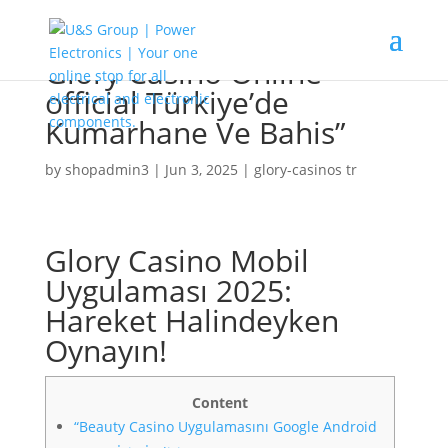
Glory Casino Online
️official Türkiye’de
Kumarhane Ve Bahis”
by
shopadmin3
|
Jun 3, 2025
|
glory-casinos tr
Glory Casino Mobil
Uygulaması 2025:
Hareket Halindeyken
Oynayın!
Content
“Beauty Casino Uygulamasını Google Android