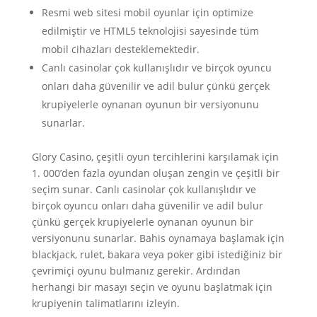
Resmi web sitesi mobil oyunlar için optimize
edilmiştir ve HTML5 teknolojisi sayesinde tüm
mobil cihazları desteklemektedir.
Canlı casinolar çok kullanışlıdır ve birçok oyuncu
onları daha güvenilir ve adil bulur çünkü gerçek
krupiyelerle oynanan oyunun bir versiyonunu
sunarlar.
Glory Casino, çeşitli oyun tercihlerini karşılamak için
1. 000’den fazla oyundan oluşan zengin ve çeşitli bir
seçim sunar. Canlı casinolar çok kullanışlıdır ve
birçok oyuncu onları daha güvenilir ve adil bulur
çünkü gerçek krupiyelerle oynanan oyunun bir
versiyonunu sunarlar. Bahis oynamaya başlamak için
blackjack, rulet, bakara veya poker gibi istediğiniz bir
çevrimiçi oyunu bulmanız gerekir. Ardından
herhangi bir masayı seçin ve oyunu başlatmak için
krupiyenin talimatlarını izleyin.