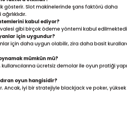
k gösterir. Slot makinelerinde şans faktörü daha
ğırlıklıdır.
temlerini kabul ediyor?
avalesi gibi birçok ödeme yöntemi kabul edilmektedi
ayanlar için uygundur?
nlar için daha uygun olabilir, zira daha basit kuralla
n oynamak mümkün mü?
, kullanıcılarına ücretsiz demolar ile oyun pratiği y
dıran oyun hangisidir?
 Ancak, iyi bir stratejiyle blackjack ve poker, yüksek