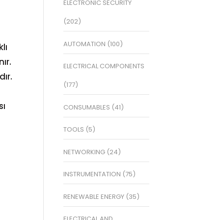
ELECTRONIC SECURITY
(202)
AUTOMATION
(100)
lı
ır.
ELECTRICAL COMPONENTS
ır.
(177)
sı
CONSUMABLES
(41)
TOOLS
(5)
NETWORKING
(24)
INSTRUMENTATION
(75)
RENEWABLE ENERGY
(35)
ELECTRICAL AND