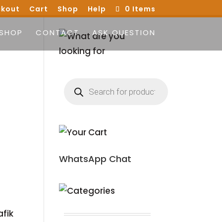
kout
Cart
Shop
Help
0 Items
SHOP
CONTACT
ASK QUESTION
Products
search
WhatsApp Chat
afik