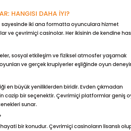
R: HANGISI DAHA İYI?
 sayesinde iki ana formatta oyunculara hizmet
r ve çevrimiçi casinolar. Her ikisinin de kendine ha
ler, sosyal etkileşim ve fiziksel atmosfer yaşamak
sa oyunları ve gerçek krupiyerler eşliğinde oyun deney
iği en büyük yeniliklerden biridir. Evden çıkmadan
in cazip bir seçenektir. Çevrimiçi platformlar geniş 
çenekleri sunar.
?
hayati bir konudur. Çevrimiçi casinoların lisanslı olu