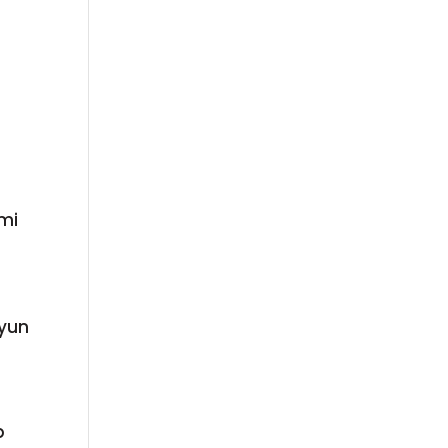
s
imi
oyun
p