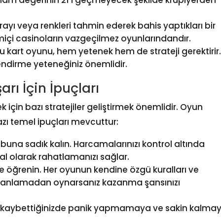
plam değerinin 21’i geçmeyecek şekilde krupiyerden
ı veya renkleri tahmin ederek bahis yaptıkları bir
çi casinoların vazgeçilmez oyunlarındandır.
u kart oyunu, hem yetenek hem de strateji gerektirir
rlendirme yeteneğiniz önemlidir.
rı İçin İpuçları
 için bazı stratejiler geliştirmek önemlidir. Oyun
zı temel ipuçları mevcuttur:
ve buna sadık kalın. Harcamalarınızı kontrol altında
 olarak rahatlamanızı sağlar.
yice öğrenin. Her oyunun kendine özgü kuralları ve
arı anlamadan oynarsanız kazanma şansınızı
ikle kaybettiğinizde panik yapmamaya ve sakin kalma