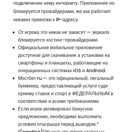
подключении нему интернету. Приложение но
блокируется провайдерами, же как работает
никаких привязки к IP-адресу.
От игрока это никак не зависят — зеркало
блокируется хостинг-провайдерами.
Официальное мобильное приложение
доступное для скачивания а установки на
смартфоны и планшеты, работающие на
операционных системах iOS и Android.
Мостбет ru — это официальный, легальный
букмекер, предоставляющий услуги судя
приему ставок и спорт в ФЕДЕРАЛЬНЫМ в
соответствии и всеми требованиями.
Если игрок активировал бонусное
предложение, необходимо выполнить
условия отыгрыша перед выводом.”
“[newline]Обычно это имеет ставки на