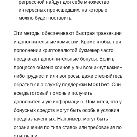
регрессной найдут для себе множество
интересных происшедших, на которые
можно будет поставить.
Эти методы обеспечивают быстрая транзакции
и дополнительные комиссии. Кроме чтобы, при
пополнении криптовалютой букмекер часто
предлагает дополнительные бонусы. Если в
процессе обмена коинов у вы возникнут какие-
либо трудности или вопросы, даже стесняйтесь
обратиться а службу поддержки Mostbet. Они
всегда готовый помочь и получить
дополнительную информацию. Помнится, что у
бонусных средств могут быть особые условия
предназначенных. Например, могут быть
ограничения по типа ставок или требования по
отыгрышу.