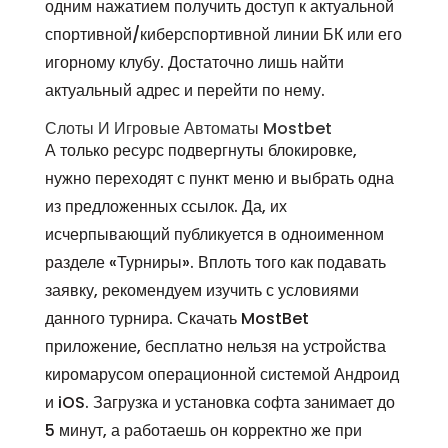
одним нажатием получить доступ к актуальной
спортивной/киберспортивной линии БК или его
игорному клубу. Достаточно лишь найти
актуальный адрес и перейти по нему.
Слоты И Игровые Автоматы Mostbet
А только ресурс подвергнуты блокировке,
нужно переходят с пункт меню и выбрать одна
из предложенных ссылок. Да, их
исчерпывающий публикуется в одноименном
разделе «Турниры». Вплоть того как подавать
заявку, рекомендуем изучить с условиями
данного турнира. Скачать MostBet
приложение, бесплатно нельзя на устройства
киромарусом операционной системой Андроид
и iOS. Загрузка и установка софта занимает до
5 минут, а работаешь он корректно же при