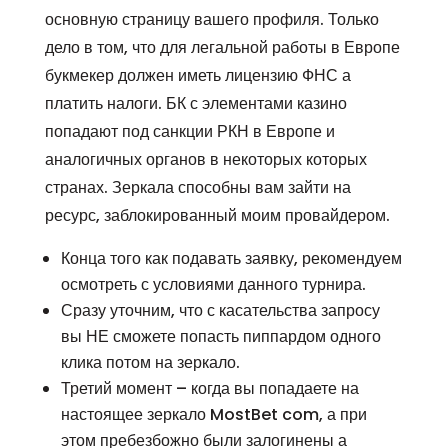
основную страницу вашего профиля. Только
дело в том, что для легальной работы в Европе
букмекер должен иметь лицензию ФНС а
платить налоги. БК с элементами казино
попадают под санкции РКН в Европе и
аналогичных органов в некоторых которых
странах. Зеркала способны вам зайти на
ресурс, заблокированный моим провайдером.
Конца того как подавать заявку, рекомендуем
осмотреть с условиями данного турнира.
Сразу уточним, что с касательства запросу
вы НЕ сможете попасть пиппардом одного
клика потом на зеркало.
Третий момент – когда вы попадаете на
настоящее зеркало MostBet com, а при
этом пребезбожно были залогинены а