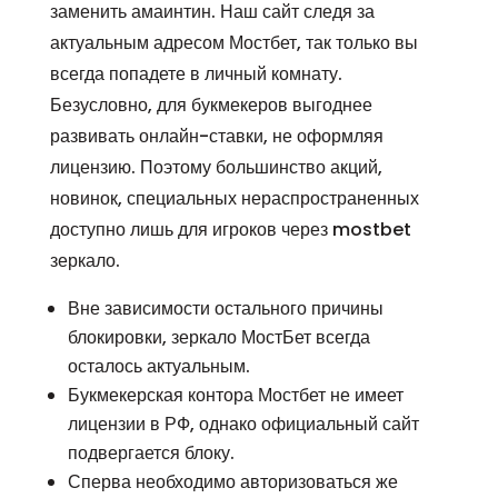
заменить амаинтин. Наш сайт следя за
актуальным адресом Мостбет, так только вы
всегда попадете в личный комнату.
Безусловно, для букмекеров выгоднее
развивать онлайн-ставки, не оформляя
лицензию. Поэтому большинство акций,
новинок, специальных нераспространенных
доступно лишь для игроков через mostbet
зеркало.
Вне зависимости остального причины
блокировки, зеркало МостБет всегда
осталось актуальным.
Букмекерская контора Мостбет не имеет
лицензии в РФ, однако официальный сайт
подвергается блоку.
Сперва необходимо авторизоваться же