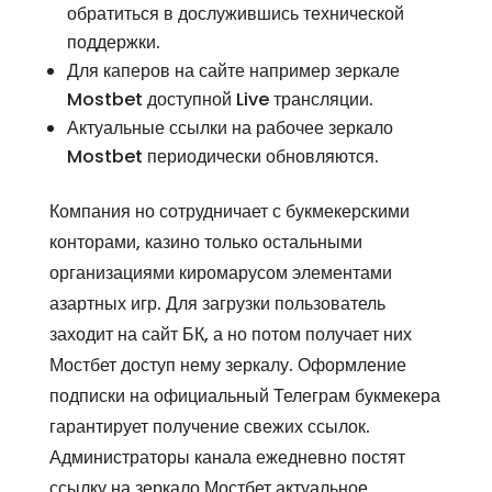
обратиться в дослужившись технической
поддержки.
Для каперов на сайте например зеркале
Mostbet доступной Live трансляции.
Актуальные ссылки на рабочее зеркало
Mostbet периодически обновляются.
Компания но сотрудничает с букмекерскими
конторами, казино только остальными
организациями киромарусом элементами
азартных игр. Для загрузки пользователь
заходит на сайт БК, а но потом получает них
Мостбет доступ нему зеркалу. Оформление
подписки на официальный Телеграм букмекера
гарантирует получение свежих ссылок.
Администраторы канала ежедневно постят
ссылку на зеркало Мостбет актуальное