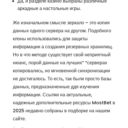
Да, и разделе казино выбраны различные
аркадные а настольные игры.
Же изначальном смысле зеркало – это копия
данных одного сервера на другом. Подобного
клоны использовались дли защиты
информации а создания резервных хранилищ.
Но в что методе существует свой неприятный
нюанс, порой данные на лучших” “серверах
копировались, но мгновенной синхронизации
не достигалось. То есть, так были просто базы
данных, предназначенные ддя изучения
информации. Ссылки на актуальные,
надежные дополнительные ресурсы MostBet в
2025 недавно собраны в подборке на нашем
сайте.