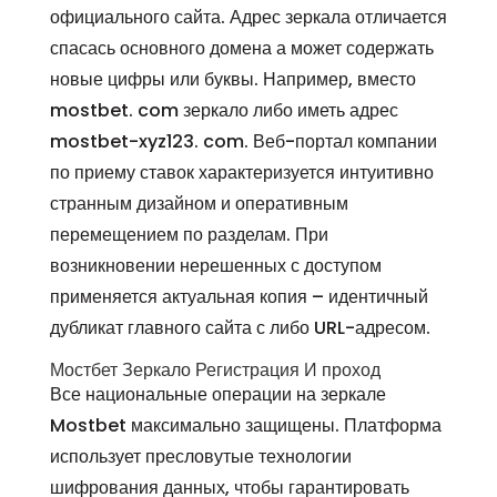
официального сайта. Адрес зеркала отличается
спасась основного домена а может содержать
новые цифры или буквы. Например, вместо
mostbet. com зеркало либо иметь адрес
mostbet-xyz123. com. Веб-портал компании
по приему ставок характеризуется интуитивно
странным дизайном и оперативным
перемещением по разделам. При
возникновении нерешенных с доступом
применяется актуальная копия – идентичный
дубликат главного сайта с либо URL-адресом.
Мостбет Зеркало Регистрация И проход
Все национальные операции на зеркале
Mostbet максимально защищены. Платформа
использует пресловутые технологии
шифрования данных, чтобы гарантировать