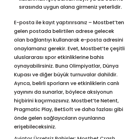
sırasında uygun alana girmeniz yeterlidir.
E-posta ile kayıt yaptırırsanız – Mostbet’ten
gelen postada belirtilen adrese gelecek
olan bağlantıyı kullanarak e-posta adresini
onaylamanız gerekir. Evet, Mostbet’te çeşitli
uluslararası spor etkinliklerine bahis
oynayabilirsiniz. Buna Olimpiyatlar, Dünya
Kupası ve diğer büyük turnuvalar dahildir.
Ayrıca, belirli sporların ve etkinliklerin canlı
yayınını da sunarlar, böylece aksiyonun
hiçbirini kaçırmazsınız. Mostbet’te Netent,
Pragmatic Play, BetSoft ve daha fazlası gibi
önde gelen sağlayıcıların oyunlarına
erişebileceksiniz.
Aviator Ücretsiz Bahisler: Mostbet Crash