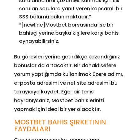
sorularına hızlı çözümler sunmak için sık
sorulan sorulara yanıt veren kapsamlı bir
SSS bölümü bulunmaktadır.”
“[newline]Mostbet borsasında ise bir
bahisçi yerine başka kişilere karşı bahis
oynayabilirsiniz.
Bu görevleri yerine getirdikçe kazandığınız
bonuslar da artacaktır. Bir dahaki sefere
yorum yaptığımda kullanılmak üzere adımı,
e-posta adresimi ve net site adresimi bu
tarayıcıya kaydet. Eğer bir tenis
hayranıysanız, Mostbet bahislerinizi
yapmak için ideal bir yer olacaktır.
MOSTBET BAHIS ŞIRKETININ
FAYDALARI
Geçici promosyonlar, oyuncuların