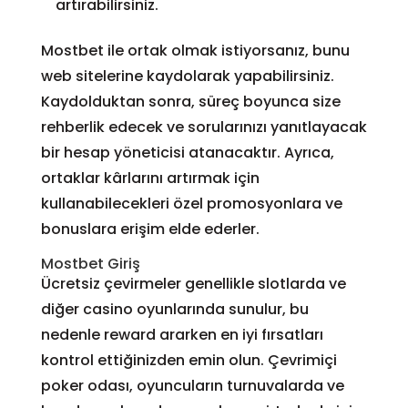
artırabilirsiniz.
Mostbet ile ortak olmak istiyorsanız, bunu
web sitelerine kaydolarak yapabilirsiniz.
Kaydolduktan sonra, süreç boyunca size
rehberlik edecek ve sorularınızı yanıtlayacak
bir hesap yöneticisi atanacaktır. Ayrıca,
ortaklar kârlarını artırmak için
kullanabilecekleri özel promosyonlara ve
bonuslara erişim elde ederler.
Mostbet Giriş
Ücretsiz çevirmeler genellikle slotlarda ve
diğer casino oyunlarında sunulur, bu
nedenle reward ararken en iyi fırsatları
kontrol ettiğinizden emin olun. Çevrimiçi
poker odası, oyuncuların turnuvalarda ve