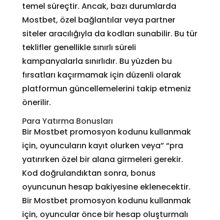
temel süreçtir. Ancak, bazı durumlarda
Mostbet, özel bağlantılar veya partner
siteler aracılığıyla da kodları sunabilir. Bu tür
teklifler genellikle sınırlı süreli
kampanyalarla sınırlıdır. Bu yüzden bu
fırsatları kaçırmamak için düzenli olarak
platformun güncellemelerini takip etmeniz
önerilir.
Para Yatırma Bonusları
Bir Mostbet promosyon kodunu kullanmak
için, oyuncuların kayıt olurken veya” “pra
yatırırken özel bir alana girmeleri gerekir.
Kod doğrulandıktan sonra, bonus
oyuncunun hesap bakiyesine eklenecektir.
Bir Mostbet promosyon kodunu kullanmak
için, oyuncular önce bir hesap oluşturmalı