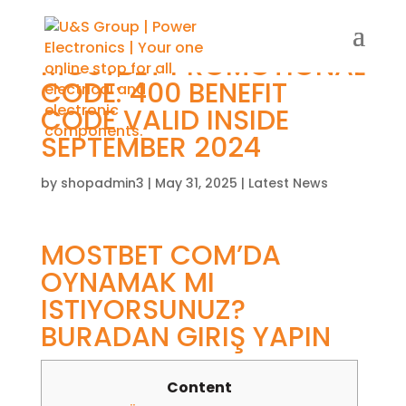
MOSTBET PROMOTIONAL
CODE: 400 BENEFIT
CODE VALID INSIDE
SEPTEMBER 2024
by
shopadmin3
|
May 31, 2025
|
Latest News
MOSTBET COM’DA
OYNAMAK MI
ISTIYORSUNUZ?
BURADAN GIRIŞ YAPIN
Content