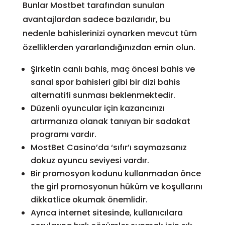
Bunlar Mostbet tarafından sunulan
avantajlardan sadece bazılarıdır, bu
nedenle bahislerinizi oynarken mevcut tüm
özelliklerden yararlandığınızdan emin olun.
Şirketin canlı bahis, maç öncesi bahis ve
sanal spor bahisleri gibi bir dizi bahis
alternatifi sunması beklenmektedir.
Düzenli oyuncular için kazancınızı
artırmanıza olanak tanıyan bir sadakat
programı vardır.
MostBet Casino’da ‘sıfır’ı saymazsanız
dokuz oyuncu seviyesi vardır.
Bir promosyon kodunu kullanmadan önce
the girl promosyonun hüküm ve koşullarını
dikkatlice okumak önemlidir.
Ayrıca internet sitesinde, kullanıcılara