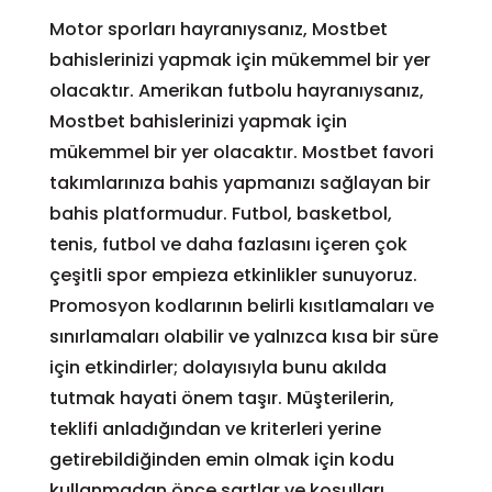
Motor sporları hayranıysanız, Mostbet
bahislerinizi yapmak için mükemmel bir yer
olacaktır. Amerikan futbolu hayranıysanız,
Mostbet bahislerinizi yapmak için
mükemmel bir yer olacaktır. Mostbet favori
takımlarınıza bahis yapmanızı sağlayan bir
bahis platformudur. Futbol, basketbol,
tenis, futbol ve daha fazlasını içeren çok
çeşitli spor empieza etkinlikler sunuyoruz.
Promosyon kodlarının belirli kısıtlamaları ve
sınırlamaları olabilir ve yalnızca kısa bir süre
için etkindirler; dolayısıyla bunu akılda
tutmak hayati önem taşır. Müşterilerin,
teklifi anladığından ve kriterleri yerine
getirebildiğinden emin olmak için kodu
kullanmadan önce şartlar ve koşulları