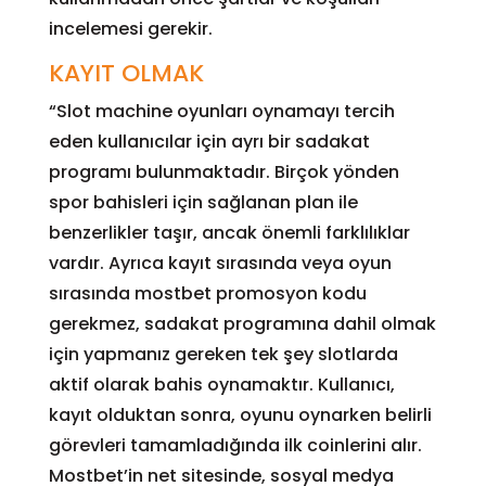
incelemesi gerekir.
KAYIT OLMAK
“Slot machine oyunları oynamayı tercih
eden kullanıcılar için ayrı bir sadakat
programı bulunmaktadır. Birçok yönden
spor bahisleri için sağlanan plan ile
benzerlikler taşır, ancak önemli farklılıklar
vardır. Ayrıca kayıt sırasında veya oyun
sırasında mostbet promosyon kodu
gerekmez, sadakat programına dahil olmak
için yapmanız gereken tek şey slotlarda
aktif olarak bahis oynamaktır. Kullanıcı,
kayıt olduktan sonra, oyunu oynarken belirli
görevleri tamamladığında ilk coinlerini alır.
Mostbet’in net sitesinde, sosyal medya