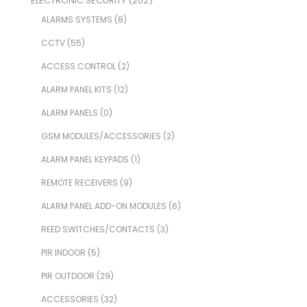
ELECTRONIC SECURITY
(202)
ALARMS SYSTEMS
(8)
CCTV
(55)
ACCESS CONTROL
(2)
ALARM PANEL KITS
(12)
ALARM PANELS
(0)
GSM MODULES/ACCESSORIES
(2)
ALARM PANEL KEYPADS
(1)
REMOTE RECEIVERS
(9)
ALARM PANEL ADD-ON MODULES
(6)
REED SWITCHES/CONTACTS
(3)
PIR INDOOR
(5)
PIR OUTDOOR
(29)
ACCESSORIES
(32)