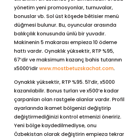
yönetim yeni promosyonlar, turnuvalar,
bonuslar vb. Sol üst köşede bêtisier menü
düğmesi bulunur. Bu, oyuncular arasında
balıkçılık konusunda ünlü bir yuvadır.
Makinenin 5 makarası empieza 10 ödeme
hattı vardır. Oynaklık yüksektir, RTP %95,
67’dir ve maksimum kazanç bahis tutarının
x5000’idir
www.mostbetuzskachat.com
.
Oynaklık yüksektir, RTP %95. 51’dir, x5000
kazanılabilir. Bonus turları ve x500’e kadar
çarpanları olan rastgele alanlar vardır. Profil
ayarlarında ikamet bölgenizi değiştirip
değiştirmediğinizi kontrol etmenizi öneririz.
Yeni bölge kaydedilmediyse, onu
Özbekistan olarak değiştirin empieza tekrar