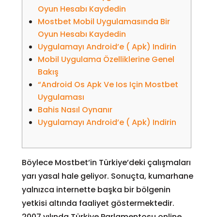
Oyun Hesabı Kaydedin
Mostbet Mobil Uygulamasında Bir
Oyun Hesabı Kaydedin
Uygulamayı Android’e ( Apk) Indirin
Mobil Uygulama Özelliklerine Genel
Bakış
“Android Os Apk Ve Ios Için Mostbet
Uygulaması
Bahis Nasıl Oynanır
Uygulamayı Android’e ( Apk) Indirin
Böylece Mostbet’in Türkiye’deki çalışmaları
yarı yasal hale geliyor. Sonuçta, kumarhane
yalnızca internette başka bir bölgenin
yetkisi altında faaliyet göstermektedir.
2007 yılında Türkiye Parlamentosu online