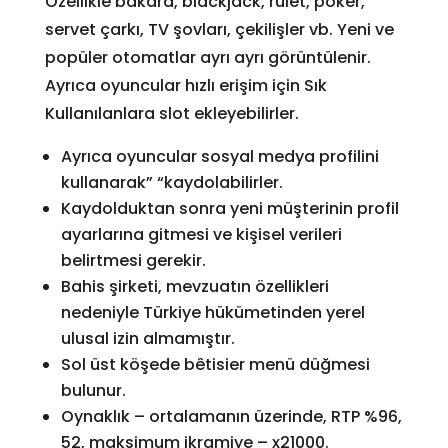
Özellikle bakara, blackjack, rulet, poker,
servet çarkı, TV şovları, çekilişler vb. Yeni ve
popüler otomatlar ayrı ayrı görüntülenir.
Ayrıca oyuncular hızlı erişim için Sık
Kullanılanlara slot ekleyebilirler.
Ayrıca oyuncular sosyal medya profilini
kullanarak” “kaydolabilirler.
Kaydolduktan sonra yeni müşterinin profil
ayarlarına gitmesi ve kişisel verileri
belirtmesi gerekir.
Bahis şirketi, mevzuatın özellikleri
nedeniyle Türkiye hükümetinden yerel
ulusal izin almamıştır.
Sol üst köşede bêtisier menü düğmesi
bulunur.
Oynaklık – ortalamanın üzerinde, RTP %96,
52, maksimum ikramiye – x21000.