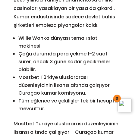
casinoları yasaklayan bir yasa da çıkardı.
Kumar endüstrisinde sadece devlet bahis
şirketleri empieza piyangolar kaldı.
Willie Wonka dünyası temalı slot
makinesi.
Çoğu durumda para çekme 1-2 saat
sürer, ancak 3 güne kadar gecikmeler
olabilir.
Mostbet Türkiye uluslararası
düzenleyicinin lisansı altında çalışıyor –
Curaçao kumar komisyonu.
0
Tüm eğlence ve çekilişler tek bir hesapta
mevcuttur.
Mostbet Türkiye uluslararası düzenleyicinin
lisansı altında çalışıyor – Curaçao kumar