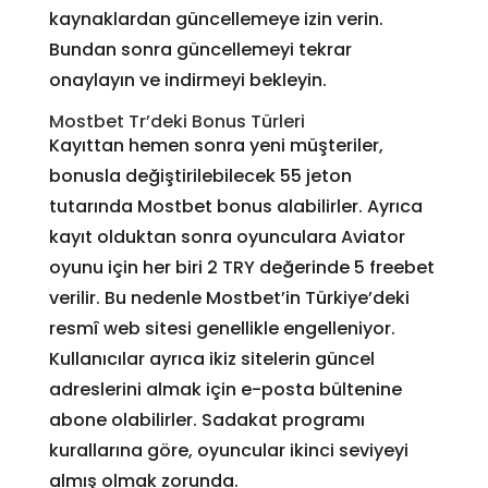
kaynaklardan güncellemeye izin verin.
Bundan sonra güncellemeyi tekrar
onaylayın ve indirmeyi bekleyin.
Mostbet Tr’deki Bonus Türleri
Kayıttan hemen sonra yeni müşteriler,
bonusla değiştirilebilecek 55 jeton
tutarında Mostbet bonus alabilirler. Ayrıca
kayıt olduktan sonra oyunculara Aviator
oyunu için her biri 2 TRY değerinde 5 freebet
verilir. Bu nedenle Mostbet’in Türkiye’deki
resmî web sitesi genellikle engelleniyor.
Kullanıcılar ayrıca ikiz sitelerin güncel
adreslerini almak için e-posta bültenine
abone olabilirler. Sadakat programı
kurallarına göre, oyuncular ikinci seviyeyi
almış olmak zorunda.