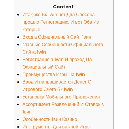
Content
Итак, же Бк 1win нет Два Способа
прошло Регистрацию, И вот Оба Из
которые:
Вход а Официальный Сайт 1вин
главные Особенности Официального
Сайта 1win
Регистрация а 1win И проход На
Официальный Сайт
Преимущества Игры На 1win
Ввод И напрашивается Денег С
Игрового Счета Бк 1win
Установка Мобильного Приложения
Ассортимент Развлечений И Ставок в
1вин
Особенности 1вин Казино
Инструменты Для важной Игры