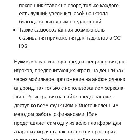
поклонник ставок на спорт, только каждого
есть лучший увеличить свой банкролл
благодаря выгодным предложений.
Также самоосознанная возможность
скачивания приложения для гаджетов а ОС
iOS.
Букмекерская контора предлагает решения для
игроков, предпочитающих играть на деньги как
через мобильное приложение на айфон одноиз
андроид, так только с использованием зеркала
1вин. Регистрация на сайте предоставляет
доступ ко всем функциям и многочисленным
методом работы с финансами. 1Вин
представляет сам одну из вело платформ для
азартных игр и ставок на спорт и просторах