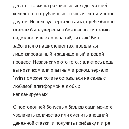
делать ставки на различные исходы матчей,
количество отрубленные, точный счет и многое
другое. Используя зеркало сайта, пребезбожно
можете быть уверены в безопасности только
надежности всех операций, так как 1Вин
заботится о наших клиентах, предлагая
лицензированный и защищенный игровой
процесс. Независимо ото того, являетесь ведь
вы новичком или опытным игроком, зеркало
1Win поможет хотите оставаться на связь с
любимой платформой в любых
непланируемых.
С посторонней бонусных баллов сами можете
увеличить количество или сменить внешний
денежной ставки, и получить прибавку и игре.