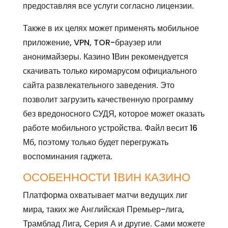
предоставляя все услуги согласно лицензии.
Также в их целях может применять мобильное
приложение, VPN, TOR-браузер или
анонимайзеры. Казино 1Вин рекомендуется
скачивать только киромарусом официального
сайта развлекательного заведения. Это
позволит загрузить качественную программу
без вредоносного СУДЯ, которое может оказать
работе мобильного устройства. Файл весит 16
Мб, поэтому только будет перегружать
воспоминания гаджета.
ОСОБЕННОСТИ 1ВИН КАЗИНО
Платформа охватывает матчи ведущих лиг
мира, таких же Английская Премьер-лига,
Трамблад Лига, Серия А и другие. Сами можете