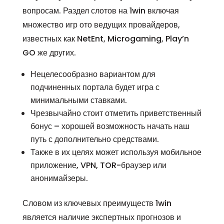
вопросам. Раздел слотов на 1win включая
множество игр ото ведущих провайдеров,
известных как NetEnt, Microgaming, Play’n
GO же других.
Нецелесообразно вариантом для
подчиненных портала будет игра с
минимальными ставками.
Чрезвычайно стоит отметить приветственный
бонус – хорошей возможность начать наш
путь с дополнительно средствами.
Также в их целях может используя мобильное
приложение, VPN, TOR-браузер или
анонимайзеры.
Словом из ключевых преимуществ 1win
является наличие экспертных прогнозов и