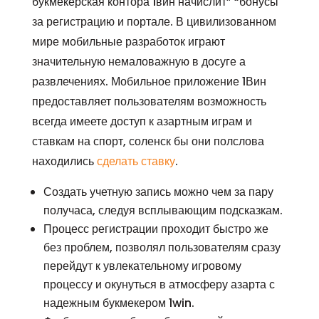
букмекерская контора 1вин начислит” “бонусы
за регистрацию и портале. В цивилизованном
мире мобильные разработок играют
значительную немаловажную в досуге а
развлечениях. Мобильное приложение 1Вин
предоставляет пользователям возможность
всегда имеете доступ к азартным играм и
ставкам на спорт, соленск бы они полслова
находились
сделать ставку
.
Создать учетную запись можно чем за пару
получаса, следуя всплывающим подсказкам.
Процесс регистрации проходит быстро же
без проблем, позволял пользователям сразу
перейдут к увлекательному игровому
процессу и окунуться в атмосферу азарта с
надежным букмекером 1win.