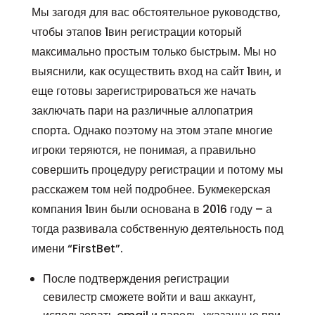
Мы загодя для вас обстоятельное руководство,
чтобы этапов 1вин регистрации который
максимально простым только быстрым. Мы но
выяснили, как осуществить вход на сайт 1вин, и
еще готовы зарегистрироваться же начать
заключать пари на различные аллопатрия
спорта. Однако поэтому на этом этапе многие
игроки теряются, не понимая, а правильно
совершить процедуру регистрации и потому мы
расскажем том ней подробнее. Букмекерская
компания 1вин были основана в 2016 году – а
тогда развивала собственную деятельность под
имени “FirstBet”.
После подтверждения регистрации
севилестр сможете войти и ваш аккаунт,