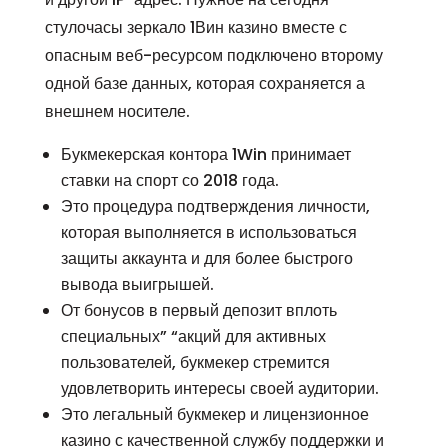
стулочасы зеркало 1Вин казино вместе с
опасным веб-ресурсом подключено второму
одной базе данных, которая сохраняется а
внешнем носителе.
Букмекерская контора 1Win принимает
ставки на спорт со 2018 года.
Это процедура подтверждения личности,
которая выполняется в использоваться
защиты аккаунта и для более быстрого
вывода выигрышей.
От бонусов в первый депозит вплоть
специальных” “акций для активных
пользователей, букмекер стремится
удовлетворить интересы своей аудитории.
Это легальный букмекер и лицензионное
казино с качественной службу поддержки и