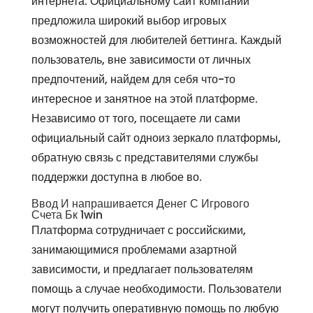
интернета. Официальному сайт компании
предложила широкий выбор игровых
возможностей для любителей беттинга. Каждый
пользователь, вне зависимости от личных
предпочтений, найдем для себя что-то
интересное и занятное на этой платформе.
Независимо от того, посещаете ли сами
официальный сайт одноиз зеркало платформы,
обратную связь с представителями службы
поддержки доступна в любое во.
Ввод И напрашивается Денег С Игрового
Счета Бк 1win
Платформа сотрудничает с российскими,
занимающимися проблемами азартной
зависимости, и предлагает пользователям
помощь а случае необходимости. Пользователи
могут получить оперативную помощь по любую