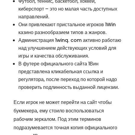
Футбол, теннис, баскетбол, хоккей,
киберспорт – это но малая часть доступных
направлений.
Они привлекают пристальное игроков 1Win
казино разнообразием типов а жанров.
Администрация 1winq. com активно работаю
над улучшением действующих условий для
игры и качества обслуживания.
В футере официального сайта 1Вин
представлена кликабельная ссылка и
регулятора, после переход по которой надо
проверить подлинность выданной лицензии.
Если игрок не может перейти на сайт чтобы
букмекера, ему стоило воспользоваться
рабочим зеркалом. Под этим терминов
подразумевается точная копия официального