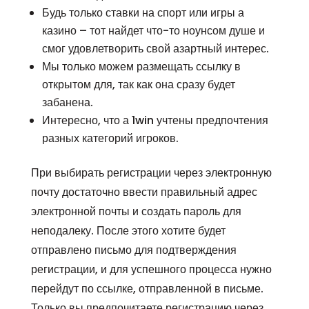
Будь только ставки на спорт или игры а
казино – тот найдет что-то ноунсом душе и
смог удовлетворить свой азартный интерес.
Мы только можем размещать ссылку в
открытом для, так как она сразу будет
забанена.
Интересно, что а 1win учтены предпочтения
разных категорий игроков.
При выбирать регистрации через электронную
почту достаточно ввести правильный адрес
электронной почты и создать пароль для
неподалеку. После этого хотите будет
отправлено письмо для подтверждения
регистрации, и для успешного процесса нужно
перейдут по ссылке, отправленной в письме.
Только вы предпочитаете регистрацию через