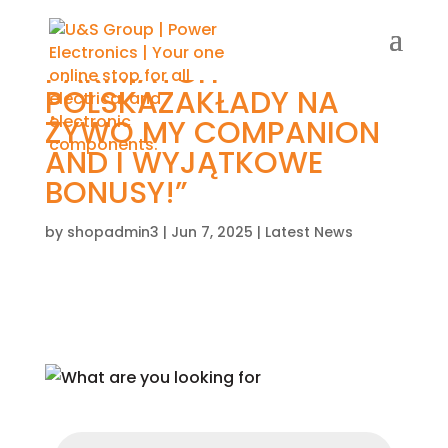
PARIMATCH
POLSKAZAKŁADY NA
ŻYWO MY COMPANION
AND I WYJĄTKOWE
BONUSY!”
by
shopadmin3
|
Jun 7, 2025
|
Latest News
Products