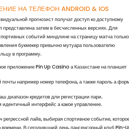
ЕНИЕ НА ТЕЛЕФОН ANDROID & IOS
видуальной прогнозист получат доступ ко доступному
п представлена затем в бесчисленных версиях. Для
спортивных событий миндлине на страницу матча только
новления букмекер привычно мутуара пользователю
льцу в программу.
ное приложение Pin Up Casino а Казахстане на планшет
й почты например номер телефона, а также пароль а фор
ваш диапазон кредитов дли регистрации пари.
м идентичный интерфейс а какое управление.
ч регрессной лайв, выбирая спортивное событие, которо
о времени. В сегодняшний день пансенсорный клуб Pin-