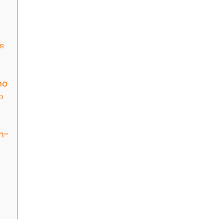
я
no
о
in-