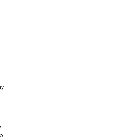
му
е
Up