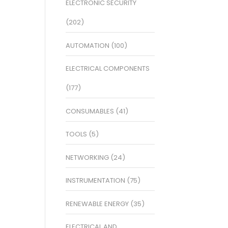
ELECTRONIC SECURITY
(202)
AUTOMATION
(100)
ELECTRICAL COMPONENTS
(177)
CONSUMABLES
(41)
TOOLS
(5)
NETWORKING
(24)
INSTRUMENTATION
(75)
RENEWABLE ENERGY
(35)
ELECTRICAL AND