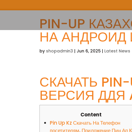
PIN-UP КАЗА
НА АНДРОИД 
by
shopadmin3
|
Jun 6, 2025
|
Latest News
СКАЧАТЬ PIN
ВЕРСИЯ ДДЯ 
Content
Pin Up Kz Скачать На Телефон
посетителям, Приложение Пин Ап К