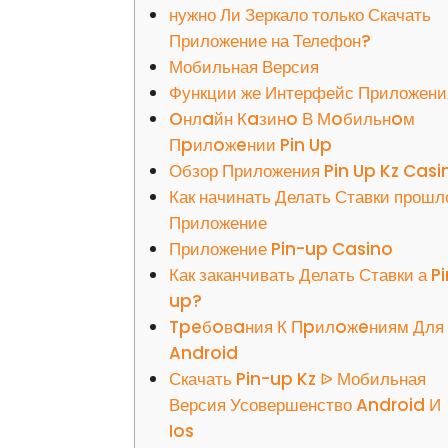
нужно Ли Зеркало только Скачать
Приложение на Телефон?
Мобильная Версия
Функции же Интерфейс Приложени
Oнлaйн Кaзинo В Мoбильнoм
Пpилoжeнии Pin Up
Обзор Приложения Pin Up Kz Casi
Как начинать Делать Ставки прошл
Приложение
Приложение Pin-up Casino
Как заканчивать Делать Ставки а P
up?
Tpeбoвaния К Пpилoжeниям Для
Android
Скачать Pin-up Kz ᐉ Мобильная
Версия Усовершенство Android И
Ios