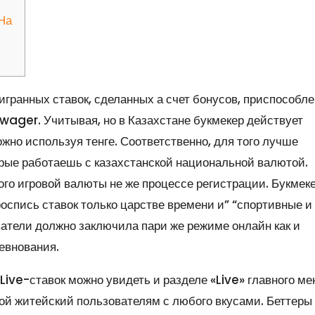
На
гранных ставок, сделанных а счет бонусов, приспособл
wager. Учитывая, но в Казахстане букмекер действует
ожно используя тенге. Соответственно, для того лучше
орые работаешь с казахстанской национальной валютой.
ого игровой валюты не же процессе регистрации. Букмек
оспись ставок только царстве времени и” “спортивные и
атели должно заключила пари же режиме онлайн как и
ревнования.
ve-ставок можно увидеть и разделе «Live» главного ме
ой житейский пользователям с любого вкусами. Беттеры