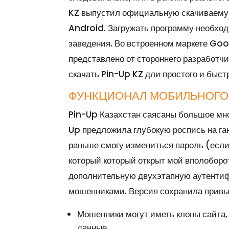
KZ выпустил официальную скачиваемую
Android. Загружать программу необход
заведения. Во встроенном маркете Goo
представлено от стороннего разработч
скачать Pin-Up KZ дли простого и быст
ФУНКЦИОНАЛ МОБИЛЬНОГО
Pin-Up Казахстан саясаны большое мно
Up предложила глубокую роспись на г
раньше смогу измениться пароль (если
который который открыт мой вполоборо
дополнительную двухэтапную аутентифи
мошенниками. Версия сохранила привыч
Мошенники могут иметь клоны сайта,
данные.